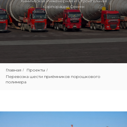
Химическая Инженерная и Строительная
Корпорация Севен»
Главная
Проекты
/
/
Перевозка шести приёмников порошкового
полимера